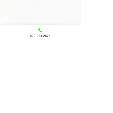
072-984-2575
先代から引き継ぎ、挑戦することで
培われた。
高い技術力・経験値
弊社の技術力と経験値の高さは様々
な挑戦 によって培われてきまし
た。
最近、海外から仕入れているがもっ
と品質を 上げたいとたくさんの相
談を頂いています。
皆さんの「もっと！」を実現させる
為に弊社は挑戦し続けていきます。
アルミダイカスト屋さんに亜鉛ダ
イカストの仕事をお願いしていま