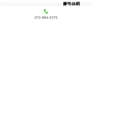
慶弔休暇
社会保険 各種社会
072-984-2575
保険完備
各種制度 奨学金返
済支援制度
食事会
（定期開催）
退職金制
度
慶弔見舞
金
お誕生日
祝い
畑ダイカスト工業株